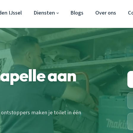
en IJssel
Diensten
Blogs
Over ons
C
apelle aan
 ontstoppers maken je toilet in één