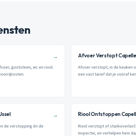
ensten
Afvoer Verstopt Capelle 
→
fvoer, gootsteen, wc en riool.
Afvoer verstopt, in de keuken 
voorrijkosten.
een vast tarief dat je vooraf ken
Jssel
Riool Ontstoppen Capelle
→
ren de verstopping én de
Riool verstopt of stankoverlas
inspectie, en verhelpen hem da