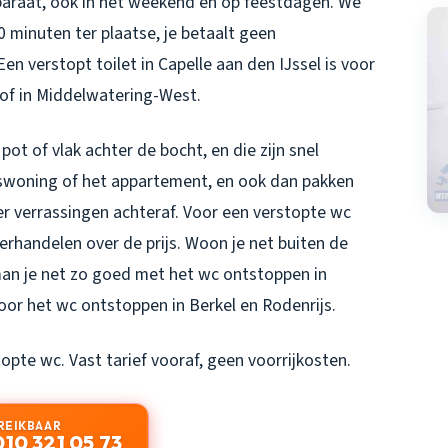
araat, ook in het weekend en op feestdagen. We
0 minuten ter plaatse, je betaalt geen
 Een
verstopt toilet in Capelle aan den IJssel
is voor
 of in Middelwatering-West.
pot of vlak achter de bocht, en die zijn snel
inswoning of het appartement, en ook dan pakken
er verrassingen achteraf. Voor een verstopte wc
erhandelen over de prijs. Woon je net buiten de
man je net zo goed met het
wc ontstoppen in
voor het
wc ontstoppen in Berkel en Rodenrijs
.
topte wc. Vast tarief vooraf, geen voorrijkosten.
REIKBAAR
010 321 05 73