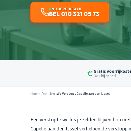
NU BEREIKBAAR
BEL 010 321 05 73
Gratis voorrijkost
Ook bij spoed
Home
Diensten
Wc Verstopt Capelle aan den IJssel
Een verstopte wc los je zelden blijvend op me
Capelle aan den IJssel verhelpen de verstoppi