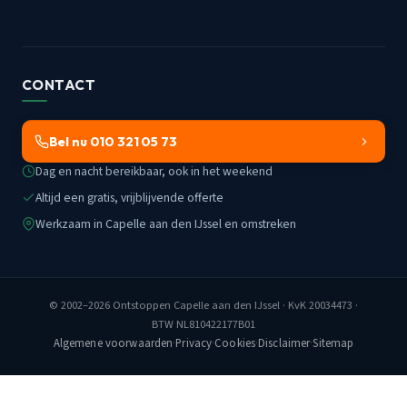
CONTACT
Bel nu 010 321 05 73
Dag en nacht bereikbaar, ook in het weekend
Altijd een gratis, vrijblijvende offerte
Werkzaam in Capelle aan den IJssel en omstreken
© 2002–2026
Ontstoppen Capelle aan den IJssel
· KvK 20034473 ·
BTW NL810422177B01
Algemene voorwaarden
·
Privacy
·
Cookies
·
Disclaimer
·
Sitemap