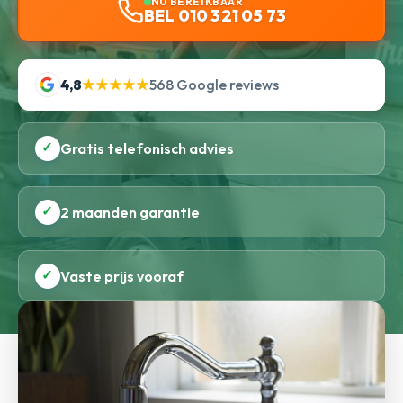
NU BEREIKBAAR
BEL 010 321 05 73
4,8
★★★★★
568 Google reviews
✓
Gratis telefonisch advies
✓
2 maanden garantie
✓
Vaste prijs vooraf