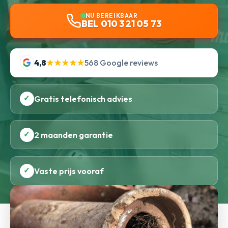
NU BEREIKBAAR
BEL 010 321 05 73
4,8
★★★★★
568 Google reviews
✓
Gratis telefonisch advies
✓
2 maanden garantie
✓
Vaste prijs vooraf