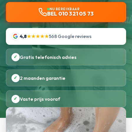
NU BEREIKBAAR
BEL 010 321 05 73
4,8
★★★★★
568 Google reviews
✓
Gratis telefonisch advies
✓
2 maanden garantie
✓
Vaste prijs vooraf