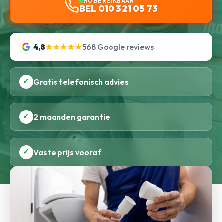
NU BEREIKBAAR
BEL 010 321 05 73
4,8
★★★★★
568 Google reviews
✓
Gratis telefonisch advies
✓
2 maanden garantie
✓
Vaste prijs vooraf